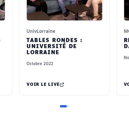
UnivLorraine
M
S
TABLES RONDES :
R
UNIVERSITÉ DE
D
LORRAINE
No
Octobre 2022
VOIR LE LIVE
V