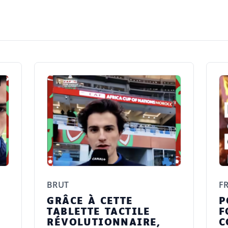
BRUT
F
E
GRÂCE À CETTE
P
TABLETTE TACTILE
F
-
RÉVOLUTIONNAIRE,
C