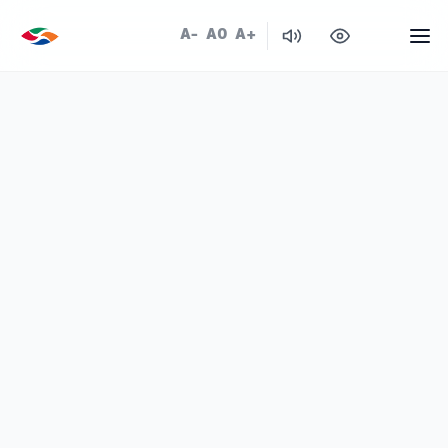
A-
A0
A+