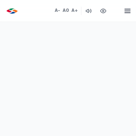
A-
A0
A+