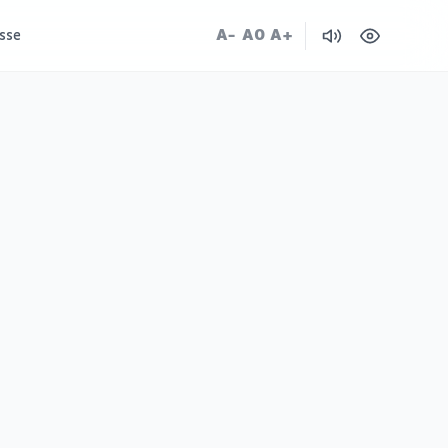
A-
A0
A+
sse